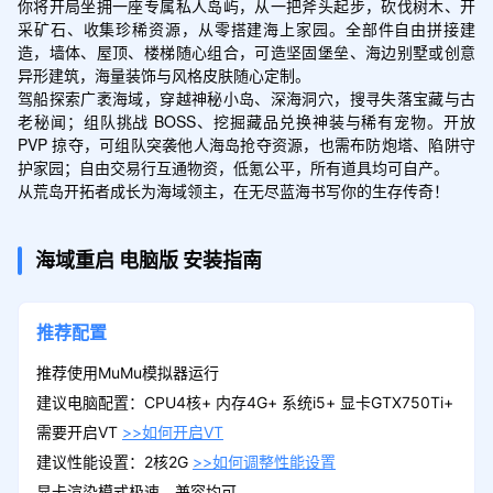
你将开局坐拥一座专属私人岛屿，从一把斧头起步，砍伐树木、开
采矿石、收集珍稀资源，从零搭建海上家园。全部件自由拼接建
造，墙体、屋顶、楼梯随心组合，可造坚固堡垒、海边别墅或创意
异形建筑，海量装饰与风格皮肤随心定制。

驾船探索广袤海域，穿越神秘小岛、深海洞穴，搜寻失落宝藏与古
老秘闻；组队挑战 BOSS、挖掘藏品兑换神装与稀有宠物。开放 
PVP 掠夺，可组队突袭他人海岛抢夺资源，也需布防炮塔、陷阱守
护家园；自由交易行互通物资，低氪公平，所有道具均可自产。

从荒岛开拓者成长为海域领主，在无尽蓝海书写你的生存传奇！
海域重启
电脑版
安装指南
推荐配置
推荐使用MuMu模拟器运行
建议电脑配置：CPU4核+ 内存4G+ 系统i5+ 显卡GTX750Ti+
需要开启VT
>>如何开启VT
建议性能设置：2核2G
>>如何调整性能设置
显卡渲染模式极速、兼容均可