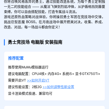
你将召唤风格各异的勇士，通过技能改造系统，为每个勇士定制独
一无二的技能组合 —— 从魔法飞弹到烈焰冲锋，从护盾格挡到藤蔓
束缚，你可以自由搭配技能，打造专属战斗流派。

游戏还原热血策略对战体验，你将操控勇士军团在竞技场中交锋，
挑战巨型恶魔 BOSS，在月夜战场中展开燃爽对决。收集、养成、
改造、对战，每一场战斗都由你定义！
勇士竞技场
电脑版
安装指南
推荐配置
推荐使用MuMu模拟器运行
建议电脑配置：CPU4核+ 内存4G+ 系统i5+ 显卡GTX750Ti+
需要开启VT
>>如何开启VT
建议性能设置：2核2G
>>如何调整性能设置
显卡渲染模式极速、兼容均可