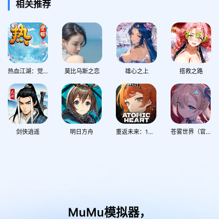
相关推荐
热血江湖：觉醒
莫比乌斯之恋
雄心之上
搭救之路
剑侠逍遥
明日方舟
重返未来：1999
苍雾世界（官服双端互通，必得千抽）
MuMu模拟器，