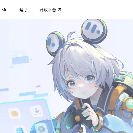
uMu
帮助
开放平台