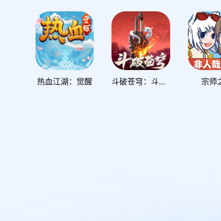
热血江湖：觉醒
斗破苍穹：斗帝之路
宗师