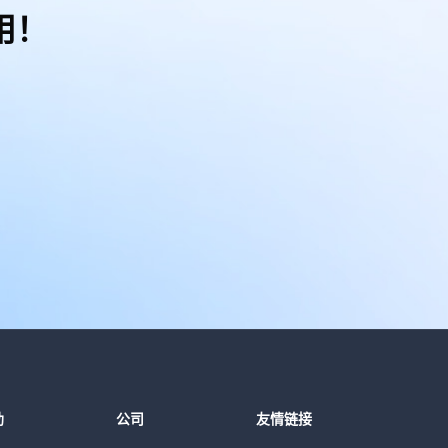
用！
助
公司
友情链接