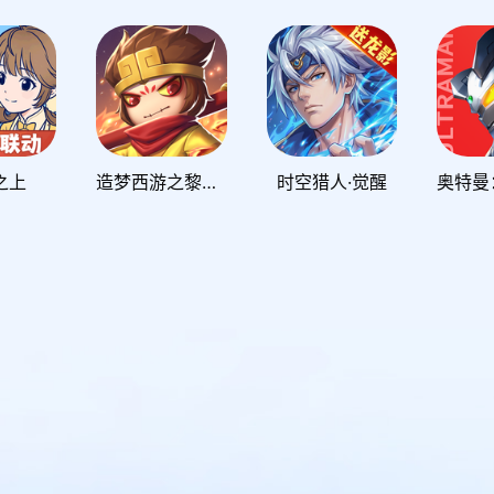
之上
造梦西游之黎尤浩劫篇
时空猎人·觉醒