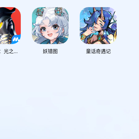
奥特曼：光之战士
妖错图
童话奇遇记