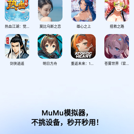
热血江湖：觉醒
莫比乌斯之恋
雄心之上
搭救之路
剑侠逍遥
明日方舟
重返未来：1999
苍雾世界（官服双端互通，必得千抽）
MuMu模拟器，
不挑设备，秒开秒用！