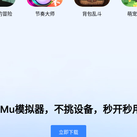
的冒险
节奏大师
背包乱斗
萌宠
uMu模拟器，
不挑设备，秒开秒
立即下载