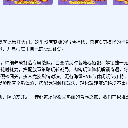
境就此敞开大门。这里没有刻板的冒险桎梏，只有Q萌搞怪的卡
，开启独属于自己的魔幻征途。

集，精细养成打造专属战队，百变精美时装随心搭配，解锁独一无
需耗时耗力，搭配放置策略玩转战局，肉鸽玩法随机解锁奇遇，每
战硬核闯关，多人竞技燃情对决，更有海量PVE与休闲玩法加持，
冒险都有全新体验，搭配休闲解压玩法，轻松玩转魔幻秘境不重样
惫，携萌友并肩，奔赴这场轻松又热血的冒险之旅，我们在秘境