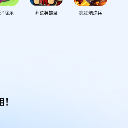
消除乐
莽荒英雄录
疯狂炮炮兵
用！