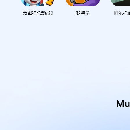
汤姆猫总动员2
鹅鸭杀
阿尔托
M