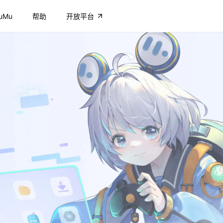
uMu
帮助
开放平台