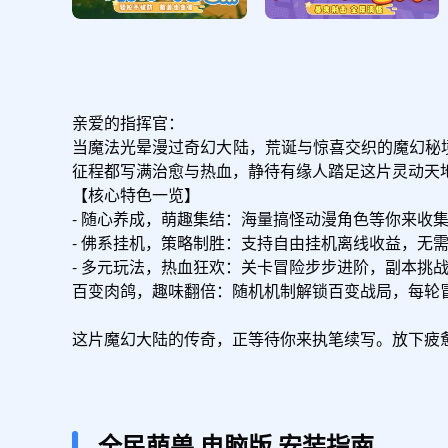
亲爱的指挥官：

当魔法光晕漫过奇幻大陆，荒诞与惊喜交织的魔幻秘
征程都写满治愈与热血，静待有缘人踏足这片灵动天地
【核心特色一览】

- 随心养成，萌趣集结：海量搞怪动漫角色等你来收
- 佛系挂机，策略制胜：支持自由挂机离线收益，无
- 多元玩法，热血狂欢：关卡冒险步步进阶，副本挑
百变肉鸽，趣味翻倍：随机机制解锁百变战局，每轮
这片魔幻大陆的传奇，正等待你来执笔续写。放下疲
全民萌兽
电脑版
安装指南