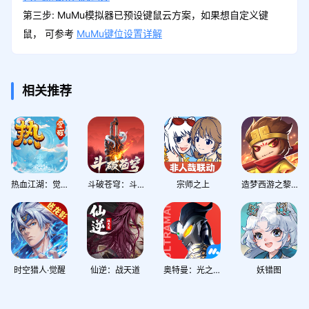
第三步: MuMu模拟器已预设键鼠云方案，如果想自定义键
鼠， 可参考
MuMu键位设置详解
相关推荐
热血江湖：觉醒
斗破苍穹：斗帝之路
宗师之上
造梦西游之黎尤浩劫篇
时空猎人·觉醒
仙逆：战天道
奥特曼：光之战士
妖错图