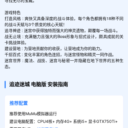
寻找无尽的宝藏。

游戏特色

打造风格 : 爽快又具备深度的战斗体验，每个角色都拥有18种不同
的战斗天赋与3个质变的核心天赋！

追寻神迹 : 迷宫中获得独特而强大的神灵遗物，颠覆每一场战斗。

战无止境 : 充满魅力且强大的Boss形象与招式设计，颇具成就的关
卡挑战体验。

建设营地 : 为营地贡献你的收获，让营地成为你的助力。

千招百式 : 变化丰富的角色连招，与迷宫怪物和精灵一同作战。

迷宫世界 : 魔法、战技、迷宫与秘密一并隐藏在地下世界的五种生
态。
追迹迷城
电脑版
安装指南
推荐配置
推荐使用MuMu模拟器运行
建议电脑配置：CPU4核+ 内存4G+ 系统i5+ 显卡GTX750Ti+