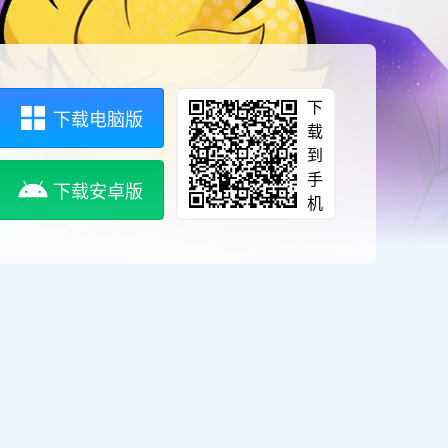
下
下载电脑版
载
到
手
下载安卓版
机