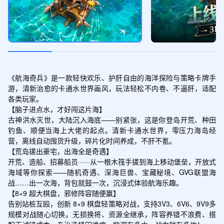
《航海奇兵》是一款轻快欢乐、护肝自由的海洋探险与策略卡牌手
游，清新治愈的卡通水世界画风，玩法轻松不内卷、不逼肝，适配
各类玩家。

【脑子进点水，才好闯这片海】

古神洪水灭世，大陆沉入海底——别紧张，这是你登岛开荒、种田
钓鱼、顺便当海上大佬的起点。清新卡通水世界，零压力海岛经
营，离线自动囤货升级，碎片化时间养成，不肝不氪。

【荒岛搓出豪宅，出海全是奇遇】

开荒、造船、招募船员······从一根木筏手搓到海上移动堡垒，开放式
海域等你探索——随机奇遇、深海巨兽、宝藏秘境、GVG联盟海
战……出一次海，背包就鼓一次，沉浸式体验航海乐趣。

【8×9 超大棋盘，邪修阵容随便赢】

告别站桩互殴，创新 8×9 棋盘轻策略对战，支持3V3、6V6、9V9多
规模对战随心切换。无损换将、资源全继承，阵容养错不浪费、搭