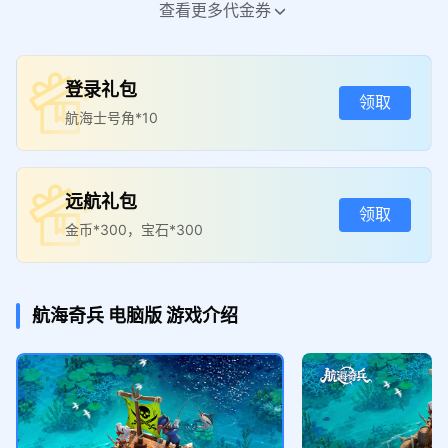
新玩家代金券
新玩家代金券
查看更多代金券
¥60
¥120
活动时间：2026年08月06日 - 20
活动时间：2026年08月06日 - 20
26年09月04日 仅可在MuMu渠道
26年09月04日 仅可在MuMu渠道
登录礼包
《航海奇兵》使用
《航海奇兵》使用
领取
领 取
领 取
航海士号角*10
远航礼包
领取
金币*300，宝石*300
航海奇兵
电脑版
游戏介绍