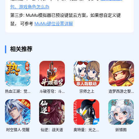
包、游戏角色怎么办
第三步: MuMu模拟器已预设键鼠云方案，如果想自定义键
鼠， 可参考
MuMu键位设置详解
相关推荐
热血江湖：觉醒
斗破苍穹：斗帝之路
宗师之上
造梦西游之黎尤浩劫篇
时空猎人·觉醒
仙逆：战天道
奥特曼：光之战士
妖错图