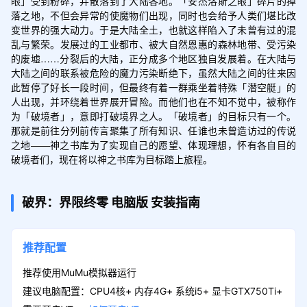
眼」受到粉碎，并散落到了大陆各地。「安杰洛斯之眼」碎片的掉
落之地，不但会异常的使魔物们出现，同时也会给予人类们堪比改
变世界的强大动力。于是大陆全土，也就这样陷入了未曾有过的混
乱与繁荣。发展过的工业都市、被大自然恩惠的森林地带、受污染
的废墟……分裂后的大陆，正分成多个地区独自发展着。在大陆与
大陆之间的联系被危险的魔力污染断绝下，虽然大陆之间的往来因
此暂停了好长一段时间，但最终有着一群乘坐着特殊「潜空艇」的
人出现，并环绕着世界展开冒险。而他们也在不知不觉中，被称作
为「破境者」，意即打破境界之人。「破境者」的目标只有一个。
那就是前往分列前传言聚集了所有知识、任谁也未曾造访过的传说
之地——神之书库为了实现自己的愿望、体现理想，怀有各自目的
破境者们，现在将以神之书库为目标踏上旅程。
破界：界限终零
电脑版
安装指南
推荐配置
推荐使用MuMu模拟器运行
建议电脑配置：CPU4核+ 内存4G+ 系统i5+ 显卡GTX750Ti+