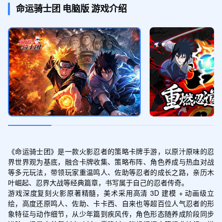
钻石*300,禁忌卷轴*10,天外陨铁*500
命运骑士团
电脑版
游戏介绍
福利礼包
领取
钻石*300,通灵徽记*10,通灵丸*1000
新手礼包
领取
钻石*300,高级招募卷轴*10,2小时挂机券*
2,重置凭证*3
《命运骑士团》是一款火影忍者的策略卡牌手游，以原汁原味的忍
界世界观为基底，融合卡牌收集、策略布阵、角色养成与热血对战
等多元玩法，带领玩家重温鸣人、佐助等忍者的成长之路，亲历木
叶崛起、忍界大战等经典篇章，书写属于自己的忍者传奇。

游戏深度复刻火影原著精髓，美术采用高清 3D 建模 + 动画级立
绘，高度还原鸣人、佐助、卡卡西、自来也等超百位人气忍者的形
象特征与动作细节，从少年篇到疾风传，角色形态随养成阶段同步