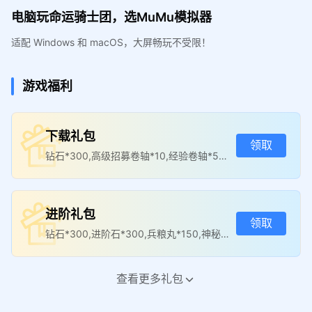
电脑玩命运骑士团，选MuMu模拟器
适配 Windows 和 macOS，大屏畅玩不受限！
游戏福利
下载礼包
领取
钻石*300,高级招募卷轴*10,经验卷轴*5W,
每日幸运礼包*1
进阶礼包
领取
钻石*300,进阶石*300,兵粮丸*150,神秘精
华*30
查看更多礼包
豪华礼包
领取