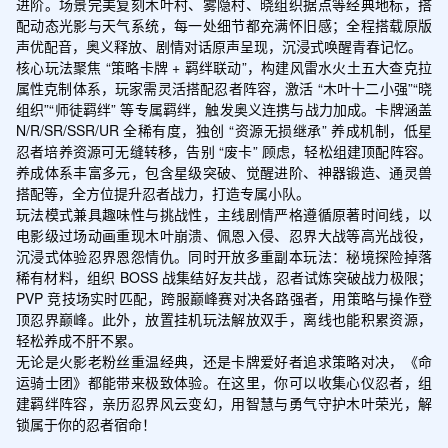
进阶。场景完美复刻木叶村、雾隐村、晓组织据点等经典地标，搭
配动态光影与天气系统，每一处细节都充满怀旧感；全程搭载原版
声优配音，奥义释放、剧情对话原声呈现，沉浸式唤醒青春记忆。

核心玩法聚焦 “策略卡牌 + 羁绊联动”，构建风雷水火土五大查克拉
属性克制体系，玩家需灵活搭配忍者阵容，激活 “木叶十二小强”“晓
组织”“师徒羁绊” 等专属羁绊，触发奥义连携与战力加成。卡牌涵盖 
N/R/SR/SSR/UR 全稀有度，独创 “资源无损继承” 养成机制，低星
忍者培养资源可无缝转移，告别 “废卡” 顾虑，轻松组建顶配阵容。
养成体系丰富多元，包含星级突破、觉醒进阶、神器锻造、通灵兽
搭配等，全方位提升忍者战力，打造专属小队。

玩法模式兼具趣味性与挑战性，主线剧情严格遵循原著时间线，以
电影级过场动画重现木叶崩溃、佩恩入侵、忍界大战等高光战役，
沉浸式体验忍界恩怨情仇。同时开放多重副本玩法：秘境探险掉落
稀有材料，组织 BOSS 战集结好友共战，忍者试炼突破战力极限；
PVP 竞技场实时匹配，跨服巅峰赛对决各路强者，用策略与操作登
顶忍界巅峰。此外，放置挂机玩法解放双手，离线也能积累资源，
轻松养成不肝不累。

无论是火影老粉丝重温经典，还是卡牌爱好者追求策略对决，《命
运骑士团》都能带来极致体验。在这里，你可以收集心仪忍者，组
建羁绊阵容，亲历忍界风云变幻，用智慧与勇气守护木叶荣光，解
锁属于你的忍者宿命！