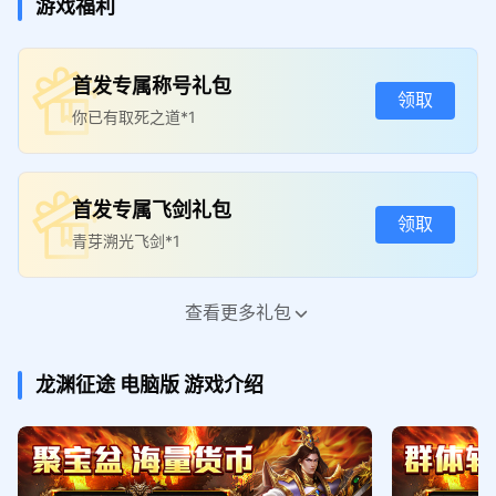
游戏福利
首发专属称号礼包
领取
你已有取死之道*1
首发专属飞剑礼包
领取
青芽溯光飞剑*1
查看更多礼包
新手礼包
领取
100万元宝*1; 1元红包*10
龙渊征途
电脑版
游戏介绍
高级礼包
领取