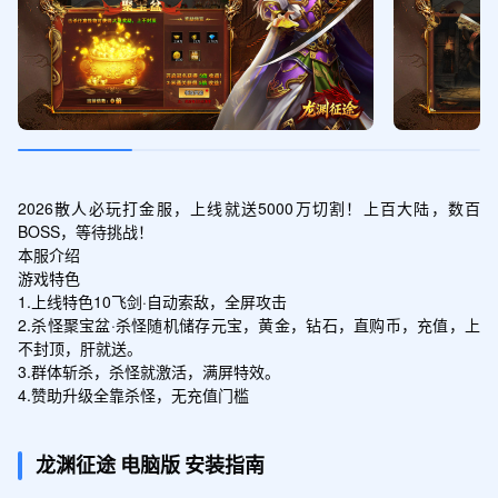
古法经书*20;1元红包*30
王者礼包
领取
百炼神石*10;1元红包*20
2026散人必玩打金服，上线就送5000万切割！上百大陆，数百
BOSS，等待挑战！

本服介绍

游戏特色

1.上线特色10飞剑·自动索敌，全屏攻击

2.杀怪聚宝盆·杀怪随机储存元宝，黄金，钻石，直购币，充值，上
不封顶，肝就送。

3.群体斩杀，杀怪就激活，满屏特效。

4.赞助升级全靠杀怪，无充值门槛
龙渊征途
电脑版
安装指南