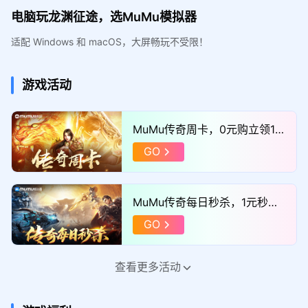
电脑玩龙渊征途，选MuMu模拟器
适配 Windows 和 macOS，大屏畅玩不受限！
游戏活动
MuMu传奇周卡，0元购立领11
52满减券！
GO
MuMu传奇每日秒杀，1元秒巨
额满减券！
GO
查看更多活动
MuMu传奇福利官，添加企微领
取“独家礼包”！
GO