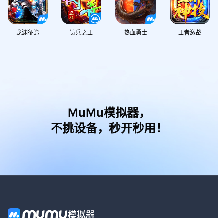
龙渊征途
铸兵之王
热血勇士
王者激战
MuMu模拟器，
不挑设备，秒开秒用！