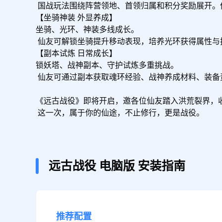
 国战玩法围绕阵营领地、首领归属和积分奖励展开。仙友可与同阵营玩家共同争夺据点、中枢与国都，通过击杀首领、抢夺归属、积累积分，为阵营赢得荣耀。

【坐骑神装 外显养成】

坐骑、光环、神装多线成长。

 仙友可解锁坐骑提升移动表现，培养光环获得属性与技能加成，收集神装套装打造专属外显。多条外显养成线持续开放，让角色成长不止于战力，也更有展示感。

【副本试炼 日常成长】

锁妖塔、战神副本、守护试炼多重挑战。

 仙友可通过副本获取魂环经验、战神养成材料、装备资源与扫荡奖励。主线升级、副本挑战、Boss 争夺与国战玩法共同构成清晰的日常成长循环。

《远古战役》即将开启，邀各位仙友踏入洪荒裂界，收
 这一次，属于你的仙途，不止修行，更是战役。
远古战役
电脑版
安装指南
推荐配置