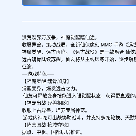
洪荒裂界万族争，神魔觉醒踏仙途。

收服异兽，策动战局，全新仙侠魔幻 MMO 手游《远
神魔觉醒，远古再临。《远古战役》是一款融合 仙侠魔
远古魂骨陆续苏醒。仙友将从主线历练开始，逐步解
征途。

––游戏特色—–

【神魔觉醒 魂骨加身】

觉醒变身，爆发远古之力。

 仙友可释放变身技能进入强觉醒状态，获得更直观的战斗提升。魂骨系统支持部位收集、属性成长与套装技能激活，既能提升战力，也能带来更强的外观展示。

【神宠出战 异兽相随】

收服上古异兽，培养专属神宠。

 游戏内神宠可出战协助战斗，并支持多宠轮换、天赋培养、宠物装备、阵法助阵与兽印镶嵌。无论是挑战副本，还是参与首领争夺，神宠都将成为仙友的重要助力。

【阵营国战 抢城夺地】

据点、中枢、国都层层推进。
