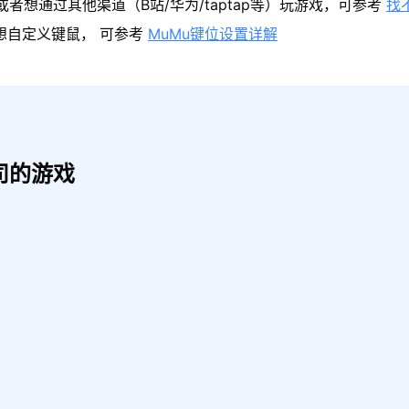
者想通过其他渠道（B站/华为/taptap等）玩游戏，可参考
找
果想自定义键鼠， 可参考
MuMu键位设置详解
司的游戏