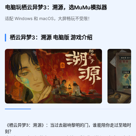
电脑玩栖云异梦3：溯源，选MuMu模拟器
适配 Windows 和 macOS，大屏畅玩不受限！
栖云异梦3：溯源
电脑版
游戏介绍
《栖云异梦3：溯源》：当过去敲响黎明的门，谁能陪你走过至暗时
刻？
