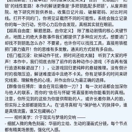
锁”的线性套路！本作的解谜更像是“多把钥匙配多把锁”，从废弃剧
院、地下研究所到供养处，收集日记片段、破解密码、对比时间
线。打开不同的门，你将见证截然不同的可能性。系统会独立记录
你的每一次行动，穷尽心力后你会发现，真相其实就在眼前。

【超高自由度：解题思路，由你定义】 除了推动剧情的核心关键节
点，地图上的绝大多数事件我们都提供了多种应对方式。想要进门
却找不到钥匙怎么办？不要紧，也许你可以找找工具，直接用铁棍
把门暴力撬开！你的思维有多发散，通关的方式就有多自由。

【低门槛沉浸：砍掉动作干扰，把时间还给大脑】 听到了大家的呼
声！本作中，我们彻底去除了前作的各种动作小游戏（不会再有强
行追逐和躲避战了！），让游戏回归更纯粹的悬疑推理。没有倒计
时的极限压迫，解谜难度适中且绝不卡关。你有足够多的时间来研
究线索、理解角色的心境，并作出你认为最正确的选择。

【群像信任博弈：谁会在背后捅你一刀？】 每一次对话都会加深你
与他人的联系，而你的“信任与怀疑”将直接影响你能看到的真相。 
注意，你所见到的这些为你提供帮助的人，或许长着你熟人的脸，
但实际上全部都是陌生人。在“追寻真相”与“保护他人”的抉择中，谁
是真情流露，谁又包藏祸心？

—— 视听美学：介于现实与梦境的交响 ——

- 细腻入微的角色刻画：华丽的立绘、生动的漫画式分镜，每个节点
都有精美场景图，强化代入感。
