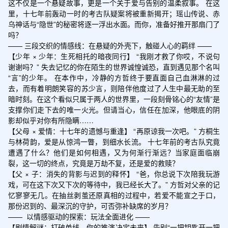
这不仅是一个悬疑故事，更是一个关于爱与告别的温柔叙事。 在这
里，十七年前轰动一时的考古队疑案将被重新揭开；瑶山传说、赤
乌神话与“隐世”的秘密将逐一浮出水面。而你，准备好推开那扇门了
吗？

—— 三段交织的情感线：在悬疑的外壳下，触碰人心的羁绊 ——

【少年 × 少年：生死相托的暗夜同行】 “我刚才救了你哎，不说句
谢谢吗？” 失去记忆的你在陌生的世界诚惶诚恐，直到遇见那个名叫
“言”的少年。 在本作中，冷静的方哲终于要直面自己血淋淋的过
去，而有着明朗笑容的苏少言，则陪伴他度过了人生中最无助的至
暗时刻。在这个看似只属于两人的世界里，一段刻骨铭心的“友情”是
支撑你们走下去的唯一火光。但请当心，信任在加深，他眼底的阴
影却似乎对你有所隐瞒……

【父母 × 爱情：十七年的遗憾与重逢】 “再原谅我一次吧。” 方桐生
与林荷韵，爱是从惊鸿一瞥，到细水长流。 十七年前的考古队究竟
遭遇了什么？他们是如何相遇，又为何渐行渐远？当家庭面临崩
裂，这一切的终点，究竟是万劫不复，还是爱的救赎？

【父 × 子：消失的背影与迟到的释怀】 “爸，你总说下次陪我玩游
戏，可在这下次又下次的等待中，我已经长大了。” 方哲对父亲的记
忆寥寥无几。在抽丝剥茧还原真相的过程中，若爱不能宣之于口，
那份迟到的、最深沉的守护，可否弥补缺席的岁月？

——  以情感驱动的探索：玩法全面进化 ——

【剧情解谜：打破单线，你的推演决定未来】 告别“一把钥匙开一把