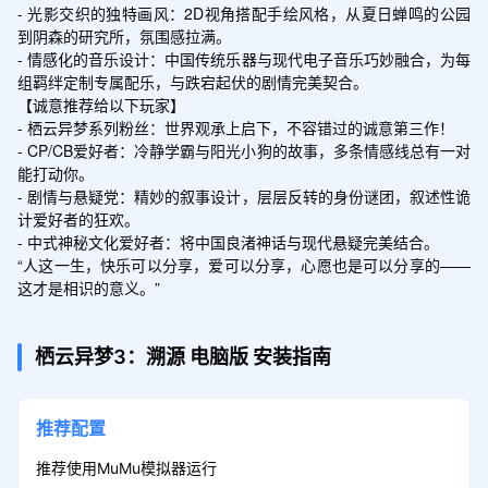
- 光影交织的独特画风：2D视角搭配手绘风格，从夏日蝉鸣的公园
到阴森的研究所，氛围感拉满。

- 情感化的音乐设计：中国传统乐器与现代电子音乐巧妙融合，为每
组羁绊定制专属配乐，与跌宕起伏的剧情完美契合。

【诚意推荐给以下玩家】

- 栖云异梦系列粉丝：世界观承上启下，不容错过的诚意第三作！

- CP/CB爱好者：冷静学霸与阳光小狗的故事，多条情感线总有一对
能打动你。

- 剧情与悬疑党：精妙的叙事设计，层层反转的身份谜团，叙述性诡
计爱好者的狂欢。

- 中式神秘文化爱好者：将中国良渚神话与现代悬疑完美结合。

“人这一生，快乐可以分享，爱可以分享，心愿也是可以分享的——
这才是相识的意义。”
栖云异梦3：溯源
电脑版
安装指南
推荐配置
推荐使用MuMu模拟器运行