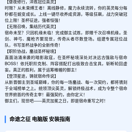
【昼夜修行，淬炼冠位英灵】

时限？从未束缚王者！离线静修，魔力永续流转，你的英灵每分每
秒都在蜕变成长。上线一键尽收养成资源，等级狂飙，战力突破冠
位上限！圣杯征途，强者恒强！

【无限召唤，集结历代英灵】

宿命未至？只因机缘未临！完成御主试炼，即赠千次召唤机缘。圣
剑、神弓、魔枪齐聚现世，传奇从者尽数登场。组建专属冠位战
队，书写圣杯战争的全新传奇！

【职阶协战，鏖战圣杯秘境】

直面汹涌来袭的暗影敌寇，在圣杯秘境深处对决远古强敌与宿命
BOSS！依托职阶克制、阵容搭配打出极致合击宝具，斩断轮回虚
妄。真正的胜利，属于运筹帷幄的御主！

【登顶星途，铸就宿命传说】

从新晋御主到圣域巅峰，你的每一场鏖战、每一次契约，都将镌刻
于全域榜单之上。统领顶尖英灵，解锁终极战术，成为令整个宿命
世界俯首的传奇主宰！最强契约，由你定义！

御主们，现世吧——英灵加冕之日，即是宿命重写之时！
命途之征
电脑版
安装指南