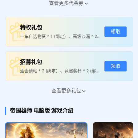
新玩家代金券
新玩家代金券
查看更多代金券
¥100
¥200
活动时间：2026年07月16日 - 20
活动时间：2026年07月16日 - 20
26年08月15日 仅可在MuMu渠道
26年08月15日 仅可在MuMu渠道
特权礼包
《帝国雄师》使用
《帝国雄师》使用
领取
领 取
领 取
一车自选物资 * 1 (绑定）、高级沙漏 * 2
(绑定）、飞龙行军 *2 (绑定）、高级训兵
新玩家代金券
木桩 * 2 (绑定）
¥300
招募礼包
活动时间：2026年07月16日 - 20
领取
26年08月15日 仅可在MuMu渠道
酒会请帖 * 2 (绑定）、竞赛奖杯 * 2 (绑
《帝国雄师》使用
领 取
定）、普通沙漏 * 2 (绑定）、绑定金币 * 5
0 绑定）
查看更多礼包
至尊礼包
领取
战时物资 * 5 (绑定）、训兵木桩 * 3 (绑
帝国雄师
电脑版
游戏介绍
定）、快马行军 * 3 (绑定）
招募礼包