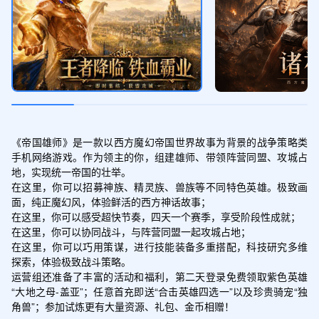
领取
酒会请帖 * 2 (绑定）、竞赛奖杯 * 2 (绑
定）、普通沙漏 * 2 (绑定）、绑定金币 * 5
0 绑定）
强化礼包
领取
英雄请帖 * 5 (绑定）、一车自选物资 * 1
(绑定）、飞龙行军 * 3 (绑定）、高级沙漏
* 3 (绑定）
《帝国雄师》是一款以西方魔幻帝国世界故事为背景的战争策略类
手机网络游戏。作为领主的你，组建雄师、带领阵营同盟、攻城占
经验礼包
地，实现统一帝国的壮举。

领取
在这里，你可以招募神族、精灵族、兽族等不同特色英雄。极致画
战时物资 * 3 (绑定）、高级沙漏 * 5 (绑
面，纯正魔幻风，体验鲜活的西方神话故事；

定）
在这里，你可以感受超快节奏，四天一个赛季，享受阶段性成就；

在这里，你可以协同战斗，与阵营同盟一起攻城占地；

在这里，你可以巧用策谋，进行技能装备多重搭配，科技研究多维
成长礼包
探索，体验极致战斗策略。

领取
100银币 * 100 (绑定）、100黑铁 * 100
运营组还准备了丰富的活动和福利，第二天登录免费领取紫色英雄
(绑定）、100粮草 * 100 (绑定）、100木
“大地之母-盖亚”；任意首充即送“合击英雄四选一”以及珍贵骑宠“独
材 * 100 (绑定）
角兽”；参加试炼更有大量资源、礼包、金币相赠！