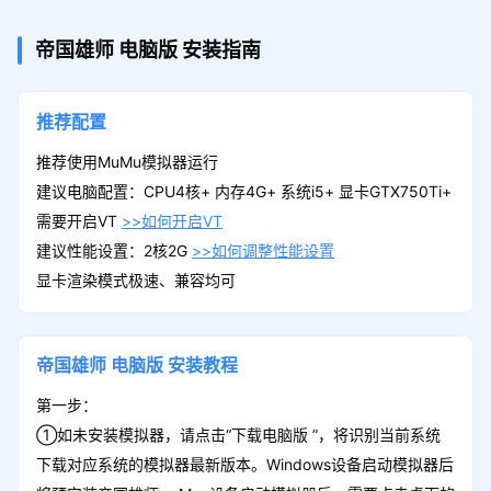
648礼包
领取
帝国雄师
电脑版
安装指南
金币*6480
推荐配置
Lvx礼包
推荐使用MuMu模拟器运行
领取
英雄请帖 * 5 (绑定）、战时物资 * 3 (绑
建议电脑配置：CPU4核+ 内存4G+ 系统i5+ 显卡GTX750Ti+
定）、高级沙漏 * 3 (绑定）、飞龙行军 *
需要开启VT
>>如何开启VT
3 (绑定）
建议性能设置：2核2G
>>如何调整性能设置
显卡渲染模式极速、兼容均可
预约礼包
领取
酒会请帖 * 2 (绑定）、竞赛奖杯 * 2 (绑
定）、普通沙漏 * 2 (绑定）、绑定金币 * 2
帝国雄师
电脑版
安装教程
00 绑定）
第一步：
①如未安装模拟器，请点击“下载电脑版 ”，将识别当前系统
下载对应系统的模拟器最新版本。Windows设备启动模拟器后