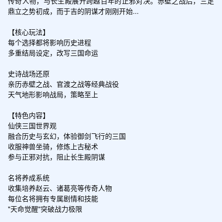
传奇人物，与长生殿展开跨越百年的正邪对决。赤壁之战后，三足
鼎立之势初成，而于吉的阴谋才刚刚开始...

【核心玩法】

每个选择都将影响历史进程

多重结局设定，改写三国命运

史诗战场还原

亲历赤壁之战、官渡之战等经典战役

天气地形影响战局，策略至上

【特色内容】

仙侠三国世界观

融合历史与玄幻，体验御剑飞行的三国

收服神兽坐骑，修炼上古秘术

参与正邪对抗，阻止长生殿阴谋

名将养成系统

收集培养赵云、诸葛亮等传奇人物

每位名将拥有专属剧情和技能

"天命觉醒"突破战力极限
