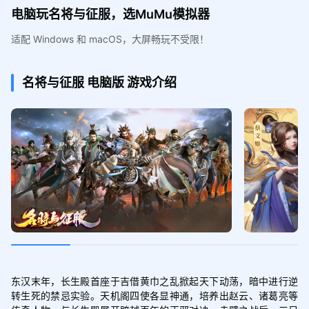
电脑玩名将与征服，选MuMu模拟器
适配 Windows 和 macOS，大屏畅玩不受限！
名将与征服
电脑版
游戏介绍
东汉末年，长生殿首座于吉借黄巾之乱掀起天下动荡，暗中进行逆
转生死的禁忌实验。天机阁四使各显神通，培养出赵云、诸葛亮等