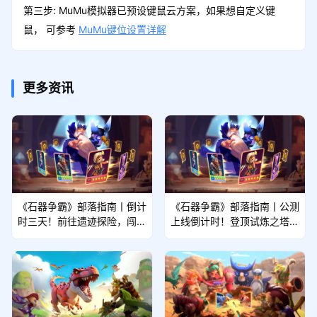
第三步: MuMu模拟器已预设键鼠云方案，如果想自定义键
鼠， 可参考
MuMu键位设置详解
更多资讯
《石器争霸》部落指南丨倒计
《石器争霸》部落指南丨公测
时三天！前往遗迹探险，闯关
上线倒计时！登顶试炼之塔！
赢招募石！（内附礼包码）
（内附礼包码）