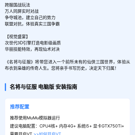
跨服国战玩法

万人同屏实时对战

争夺城池，建立自己的势力

联盟对抗，体验真实三国争霸

【视觉盛宴】

次世代3D引擎打造电影级画质

华丽技能特效，再现仙术对决

《名将与征服》将带您进入一个前所未有的仙侠三国世界，体验从
布衣到枭雄的传奇人生。您将亲手书写历史，决定天下归属！
名将与征服
电脑版
安装指南
推荐配置
推荐使用MuMu模拟器运行
建议电脑配置：CPU4核+ 内存4G+ 系统i5+ 显卡GTX750Ti+
需要开启VT
>>如何开启VT