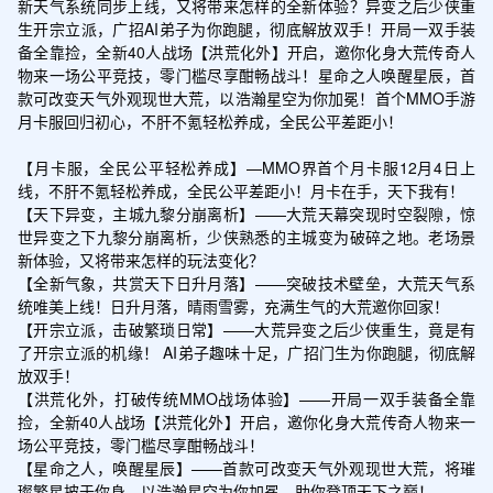
新天气系统同步上线，又将带来怎样的全新体验？异变之后少侠重
生开宗立派，广招AI弟子为你跑腿，彻底解放双手！开局一双手装
备全靠捡，全新40人战场【洪荒化外】开启，邀你化身大荒传奇人
物来一场公平竞技，零门槛尽享酣畅战斗！星命之人唤醒星辰，首
款可改变天气外观现世大荒，以浩瀚星空为你加冕！首个MMO手游
月卡服回归初心，不肝不氪轻松养成，全民公平差距小！

【月卡服，全民公平轻松养成】—MMO界首个月卡服12月4日上
线，不肝不氪轻松养成，全民公平差距小！月卡在手，天下我有！

【天下异变，主城九黎分崩离析】——大荒天幕突现时空裂隙，惊
世异变之下九黎分崩离析，少侠熟悉的主城变为破碎之地。老场景
新体验，又将带来怎样的玩法变化？

【全新气象，共赏天下日升月落】——突破技术壁垒，大荒天气系
统唯美上线！日升月落，晴雨雪雾，充满生气的大荒邀你回家！

【开宗立派，击破繁琐日常】——大荒异变之后少侠重生，竟是有
了开宗立派的机缘！ AI弟子趣味十足，广招门生为你跑腿，彻底解
放双手！

【洪荒化外，打破传统MMO战场体验】——开局一双手装备全靠
捡，全新40人战场【洪荒化外】开启，邀你化身大荒传奇人物来一
场公平竞技，零门槛尽享酣畅战斗！

【星命之人，唤醒星辰】——首款可改变天气外观现世大荒，将璀
璨繁星披于你身，以浩瀚星空为你加冕，助你登顶天下之巅！