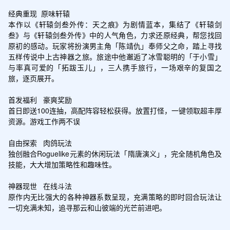
经典重现  原味轩辕

本作以《轩辕剑叁外传：天之痕》为剧情蓝本，集结了《轩辕剑
叁》与《轩辕剑叁外传》中的人气角色，力求还原经典，帮您找回
原初的感动。玩家将扮演男主角「陈靖仇」奉师父之命，踏上寻找
五样传说中上古神器之旅。旅途中他邂逅了冰雪聪明的「于小雪」
与率真可爱的「拓跋玉儿」，三人携手旅行，一场艰辛的复国之
旅，逐页展开。

首发福利   豪爽奖励

首日即送100连抽，高配阵容轻松获得。放置打怪，一键领取超丰厚
资源。游戏工作两不误

自由探索   肉鸽玩法

独创融合Roguelike元素的休闲玩法「隋唐演义」，完全随机角色及
技能，大大增加策略性和趣味性。

神器现世   在线斗法

原作内无比强大的各种神器系数呈现，充满策略的即时回合玩法让