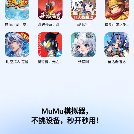
热血江湖：觉醒
斗破苍穹：斗帝之路
宗师之上
造梦西游之黎尤浩劫篇
时空猎人·觉醒
奥特曼：光之战士
妖错图
童话奇遇记
MuMu模拟器，
不挑设备，秒开秒用！