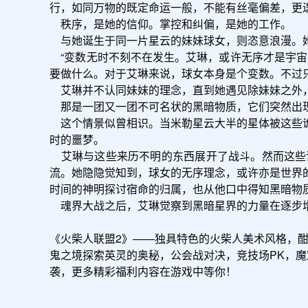
行，如同万物的既定命运一般，不能有丝毫偏差，更遑论背离
    秩序，是她的信仰。掌控和纠偏，是她的工作。

    与她诞生于同一片星云的妹妹球女，则恣意浪漫。她遨游天幕，神出鬼没，有时甚至忘记自己曾经做过些什么。

    “变数无时不刻不在发生。艾琳，或许无序才是宇宙的本质呢。”球女如是说。艾琳垂眼看着掌心转动的伦琴之心，沉默不语，她确实无法通过计算和推演知道球女下一步
要做什么。对于艾琳来说，球女本身是个变数。不过只
    艾琳并不认同妹妹的理念，直到她遇见除妹妹之外，第二个令她无法掌握的变数。

    那是一团又一团不可名状的黑暗物质，它们突然出现，又忽而消失，以可怖的巨大引力撕裂星球，将一整片一整片的星体吞没。

    这个情景似曾相识。当米勒星云大半的星体被这些诡异的黑暗物质吞噬时，艾琳赶到了。星体被撕裂时发出的濒死哀鸣引起了天弧的震动和悲号。让艾琳回忆起了诞生之
时的噩梦。

    艾琳与这些来历不明的东西展开了战斗。然而这些诡异的意识体远远超出了她所能掌控的范畴，能量的冲击令双方两败俱伤。有很长一段时间，艾琳的意识在宇宙间漂
流。她隐隐觉知到，球女的无序理念，或许亦是世界
时间的神明探讨宿命的归属，也从他口中得知黑暗物
    魂界大战之后，艾琳觉察到黑暗星界的力量在逐步增强。她离开魂界大陆，前往星云间巡视，她必须时刻监控黑暗星界的异动，防止不可名状的黑暗力量再次入侵。

《火柴人联盟2》——独具特色的火柴人美术风格，
鬼之境探索英灵的奥秘，公会战对决，竞技场PK，
袭，更多精彩福利内容在游戏中等你！