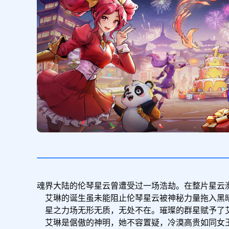
魂界大陆的伦琴星云曾遭受过一场浩劫。在整片星云
    艾琳的诞生虽未能阻止伦琴星云被神秘力量拖入黑暗深渊，但伦琴星云残存的精华得以保留下来，成为了艾琳掌心观测寰宇的伦琴之心。

    星之力场无形无质，无处不在。璀璨的群星赋予了艾琳构筑星之力场的非凡能力。她亦能按照自己的意愿，改变星之引力的大小和方向。

    艾琳是倨傲的神明，她不容置疑，冷漠高贵如同女王。掌控一切的欲望仿佛自诞生起，就融入了她的一呼一吸。她固执地认为，每一颗星辰都应该沿着自己的轨道安静运