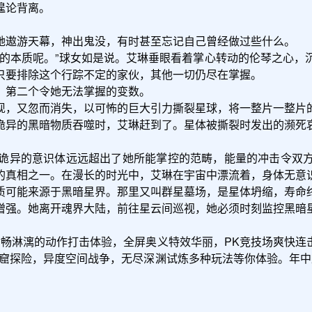
。     

要排除这个行踪不定的家伙，其他一切仍尽在掌握。

的真相之一。在漫长的时光中，艾琳在宇宙中漂流着，身体无意
质可能来源于黑暗星界。那里又叫群星墓场，是星体坍缩，寿命终
酣畅淋漓的动作打击体验，全屏奥义特效华丽，PK竞技场爽快连
魔窟探险，异度空间战争，无尽深渊试炼多种玩法等你体验。年中