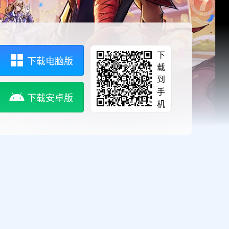
下
下载电脑版
载
到
手
下载安卓版
机