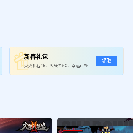
新春礼包
领取
火火礼包*5、火柴*150、幸运币*5