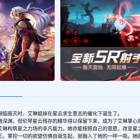
濒临毁灭时，艾琳姐妹在星云求生意志的催化下诞生了。
