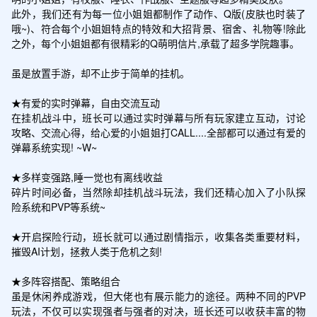
此外，我们还有为每一位小姐姐都制作了动作、Q版(皮肤也时装了
哦~)、符合每个小姐姐特点的特效和大招背景、宿舍、礼物等!除此
之外，每个小姐姐都有很精彩的Q萌明信片,承载了超多学院趣事。

虽是放置手游，却不止步于简单的挂机。

★有爱的实时弹幕，自由交流互动

在挂机战斗中，班长可以通过实时弹幕与所有玩家建立互动，讨论
攻略、交流心得，给心爱的小姐姐打CALL....全部都可以通过有爱的
弹幕系统实现! ~W~

★多样变强路,睡一觉也有离线收益

碎片时间必备，当然除却挂机战斗玩法，我们还精心加入了小队探
险系统和PVP等系统~

★开启探险行动，班长就可以通过剧情指示，收集各类重要材料，
摧毁AI计划，拯救人类于危机之刻!

★多阵容搭配、策略组合

虽是休闲养成游戏，但大佬也有展示能力的途径。两种不同的PVP
玩法，不仅可以实现强者与强者的对决，班长还可以收获丰富的物