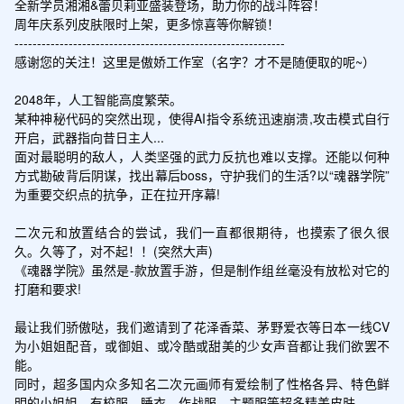
全新学员湘湘&蕾贝莉亚盛装登场，助力你的战斗阵容！

周年庆系列皮肤限时上架，更多惊喜等你解锁！

------------------------------------------------------------

感谢您的关注！这里是傲娇工作室（名字？才不是随便取的呢~）

2048年，人工智能高度繁荣。

某种神秘代码的突然出现，使得AI指令系统迅速崩溃,攻击模式自行
开启，武器指向昔日主人...

面对最聪明的敌人，人类坚强的武力反抗也难以支撑。还能以何种
方式勘破背后阴谋，找出幕后boss，守护我们的生活?以“魂器学院”
为重要交织点的抗争，正在拉开序幕!

二次元和放置结合的尝试，我们一直都很期待，也摸索了很久很
久。久等了，对不起！！(突然大声)

《魂器学院》虽然是-款放置手游，但是制作组丝毫没有放松对它的
打磨和要求!

最让我们骄傲哒，我们邀请到了花泽香菜、茅野爱衣等日本一线CV
为小姐姐配音，或御姐、或冷酷或甜美的少女声音都让我们欲罢不
能。

同时，超多国内众多知名二次元画师有爱绘制了性格各异、特色鲜
明的小姐姐，有校服、睡衣、作战服、主题服等超多精美皮肤。
