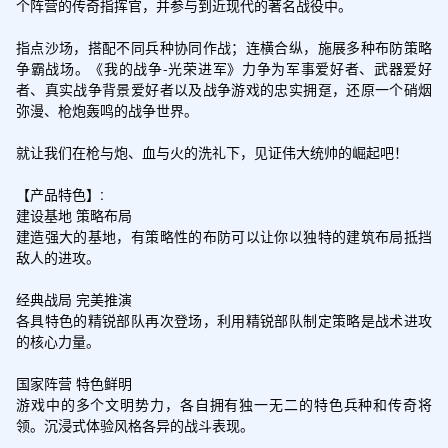
个阵营的传奇指挥官，并参与到近现代的著名战役中。

指点沙场，搭配不同兵种协同作战；连横合纵，施展多种布防策略
争霸战场。《我的战争-光荣进军》力争为军事爱好者、武器爱好
者、真实战争背景爱好者以及战争游戏的忠实拥趸，还原一个硝烟
弥漫、枪炮轰鸣的战争世界。

就让我们在枪与炮、血与火的洗礼下，见证伟大统帅的崛起吧！

【产品特色】:

建设基地 策略布局

建造强大的基地，有策略性的布防可以让你以独特的建筑布局抵挡
敌人的进攻。

经典战局 完美推演

各具特色的精锐部队再次登场，利用精锐部队制定策略是战术进攻
的核心力量。

国家阵营 特色鲜明

游戏中的多个文明势力，各自拥有独一无二的特色兵种和传奇将
领。沉浸式体验风格各异的战斗表现。
