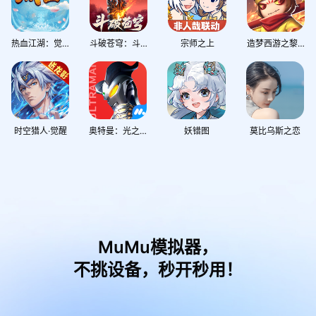
热血江湖：觉醒
斗破苍穹：斗帝之路
宗师之上
造梦西游之黎尤浩劫篇
时空猎人·觉醒
奥特曼：光之战士
妖错图
莫比乌斯之恋
MuMu模拟器，
不挑设备，秒开秒用！