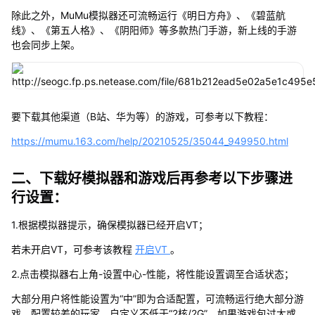
除此之外，MuMu模拟器还可流畅运行《明日方舟》、《碧蓝航
线》、《第五人格》、《阴阳师》等多款热门手游，新上线的手游
也会同步上架。
要下载其他渠道（B站、华为等）的游戏，可参考以下教程：
https://mumu.163.com/help/20210525/35044_949950.html
二、下载好模拟器和游戏后再参考以下步骤进
行设置：
1.根据模拟器提示，确保模拟器已经开启VT；
若未开启VT，可参考该教程
开启VT
。
2.点击模拟器右上角-设置中心-性能，将性能设置调至合适状态；
大部分用户将性能设置为“中”即为合适配置，可流畅运行绝大部分游
戏，配置较差的玩家，自定义不低于“2核/2G”，如果游戏包过大或