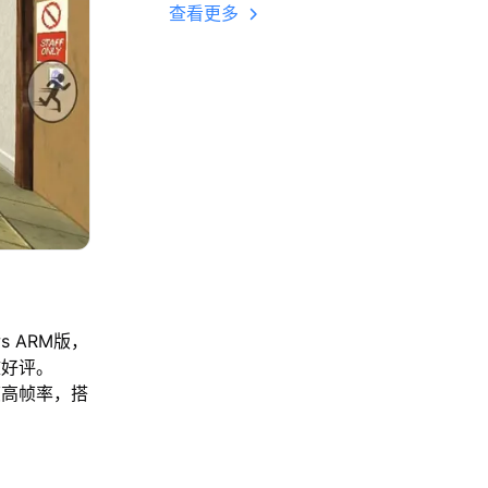
多开 后台挂机 按键
查看更多
设置教程
s ARM版，
致好评。
帧高帧率，搭