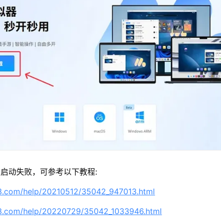
启动失败，可参考以下教程:
63.com/help/20210512/35042_947013.html
63.com/help/20220729/35042_1033946.html