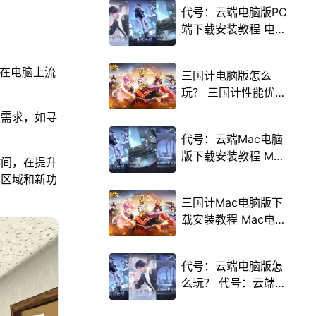
代号：云端电脑版PC
端下载安装教程 电脑
版怎么玩代号：云端
攻略
能在电脑上流
三国计电脑版怎么
玩？ 三国计性能优化
240高帧 游戏多开
发需求，如寻
后台挂机 按键设置教
代号：云端Mac电脑
程
版下载安装教程 Mac
时间，在提升
电脑怎么玩代号：云
市区域和新功
端攻略
三国计Mac电脑版下
载安装教程 Mac电脑
怎么玩三国计攻略
代号：云端电脑版怎
么玩？ 代号：云端性
能优化240高帧 游戏