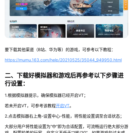
要下载其他渠道（B站、华为等）的游戏，可参考以下教程：
https://mumu.163.com/help/20210525/35044_949950.html
二、下载好模拟器和游戏后再参考以下步骤进
行设置：
1.根据模拟器提示，确保模拟器已经开启VT；
若未开启VT，可参考该教程
开启VT
。
2.点击模拟器右上角-设置中心-性能，将性能设置调至合适状态；
大部分用户将性能设置为“中”即为合适配置，可流畅运行绝大部分游
戏，配置较差的玩家，自定义不低于“2核/2G”，如果游戏包过大或