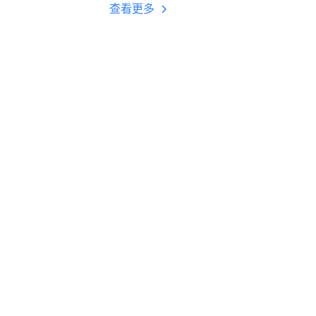
多开 后台挂机 按键
查看更多
设置教程