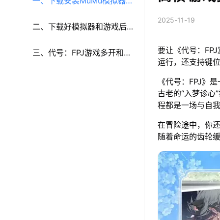
一、下载安装MuMu模拟器和
2025-11-19
《代号：FPJ》
二、下载好模拟器和游戏后
要让《代号：FP
再参考以下步骤进行设置：
三、代号：FPJ游戏多开和键
运行，还支持键
鼠按键等功能设置
《代号：FPJ》
古老的“入梦诊心
程都是一场与自
在冒险途中，你
随着命运的齿轮