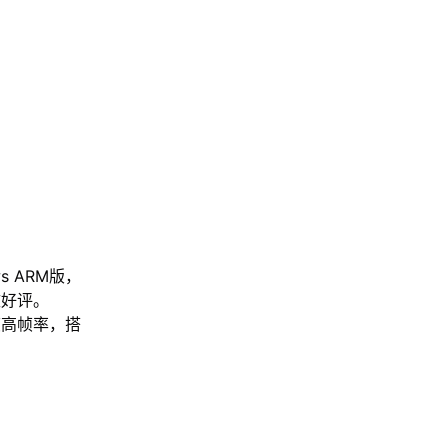
s ARM版，
致好评。
帧高帧率，搭