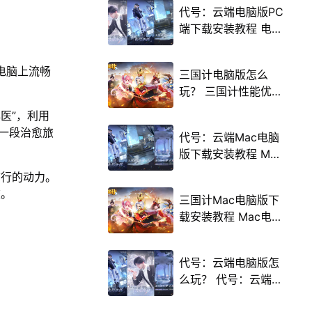
代号：云端电脑版PC
端下载安装教程 电脑
版怎么玩代号：云端
攻略
电脑上流畅
三国计电脑版怎么
玩？ 三国计性能优化
240高帧 游戏多开
医”，利用
后台挂机 按键设置教
一段治愈旅
代号：云端Mac电脑
程
版下载安装教程 Mac
电脑怎么玩代号：云
前行的动力。
端攻略
旅。
三国计Mac电脑版下
载安装教程 Mac电脑
怎么玩三国计攻略
代号：云端电脑版怎
么玩？ 代号：云端性
能优化240高帧 游戏