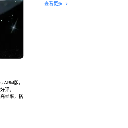
多开 后台挂机 按键
查看更多
设置教程
s ARM版，
致好评。
帧高帧率，搭