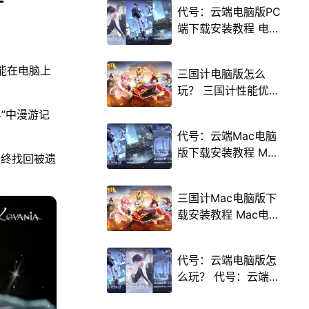
代号：云端电脑版PC
端下载安装教程 电脑
版怎么玩代号：云端
攻略
仅能在电脑上
三国计电脑版怎么
玩？ 三国计性能优化
240高帧 游戏多开
界”中漫游记
后台挂机 按键设置教
代号：云端Mac电脑
程
版下载安装教程 Mac
最终找回被遗
电脑怎么玩代号：云
端攻略
三国计Mac电脑版下
载安装教程 Mac电脑
怎么玩三国计攻略
代号：云端电脑版怎
么玩？ 代号：云端性
能优化240高帧 游戏