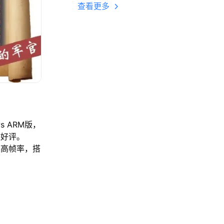
多开 后台挂机 按键
查看更多
设置教程
s ARM版，
致好评。
帧高帧率，搭