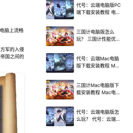
代号：云端电脑版PC
端下载安装教程 电脑
版怎么玩代号：云端
攻略
在电脑上流畅
三国计电脑版怎么
玩？ 三国计性能优化
240高帧 游戏多开
南方军的入侵
后台挂机 按键设置教
于帝国之间的
代号：云端Mac电脑
程
版下载安装教程 Mac
电脑怎么玩代号：云
端攻略
三国计Mac电脑版下
载安装教程 Mac电脑
怎么玩三国计攻略
代号：云端电脑版怎
么玩？ 代号：云端性
能优化240高帧 游戏