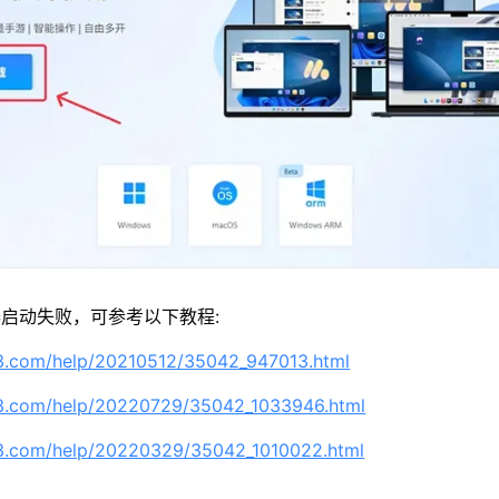
启动失败，可参考以下教程:
63.com/help/20210512/35042_947013.html
63.com/help/20220729/35042_1033946.html
63.com/help/20220329/35042_1010022.html