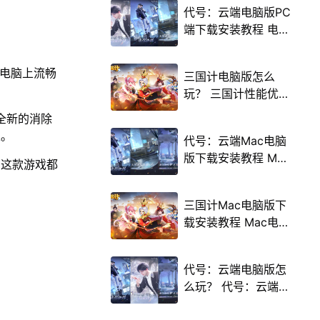
代号：云端电脑版PC
端下载安装教程 电脑
版怎么玩代号：云端
攻略
在电脑上流畅
三国计电脑版怎么
玩？ 三国计性能优化
240高帧 游戏多开
全新的消除
后台挂机 按键设置教
趣。
代号：云端Mac电脑
程
版下载安装教程 Mac
，这款游戏都
电脑怎么玩代号：云
端攻略
三国计Mac电脑版下
载安装教程 Mac电脑
怎么玩三国计攻略
代号：云端电脑版怎
么玩？ 代号：云端性
能优化240高帧 游戏