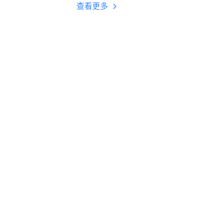
多开 后台挂机 按键
查看更多
设置教程