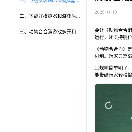
一、下载安装MuMu模拟器和
2025-11-10
《动物合合消》
二、下载好模拟器和游戏后
要让《动物合合消
再参考以下步骤进行设置：
三、动物合合消游戏多开和
运行，还支持键
键鼠按键等功能设置
《动物合合消》是
机制。玩家只需
其规则简单明了
能带给玩家轻松