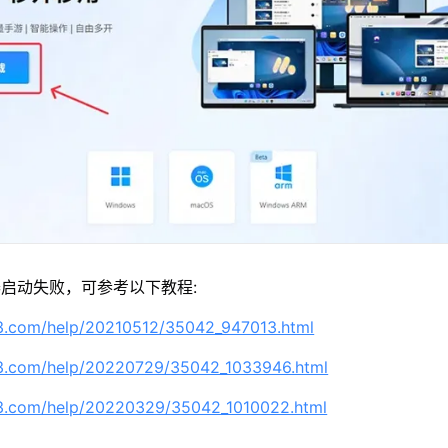
启动失败，可参考以下教程:
63.com/help/20210512/35042_947013.html
63.com/help/20220729/35042_1033946.html
63.com/help/20220329/35042_1010022.html