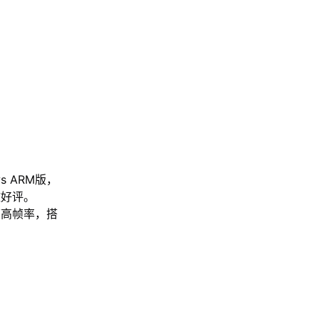
s ARM版，
致好评。
帧高帧率，搭