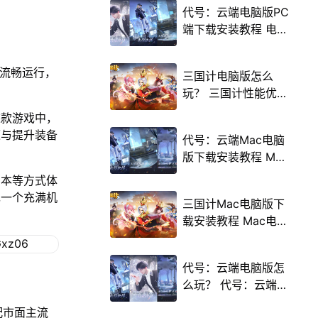
代号：云端电脑版PC
端下载安装教程 电脑
版怎么玩代号：云端
攻略
上流畅运行，
三国计电脑版怎么
玩？ 三国计性能优化
240高帧 游戏多开
这款游戏中，
后台挂机 按键设置教
源与提升装备
代号：云端Mac电脑
程
版下载安装教程 Mac
电脑怎么玩代号：云
副本等方式体
端攻略
现一个充满机
三国计Mac电脑版下
载安装教程 Mac电脑
怎么玩三国计攻略
代号：云端电脑版怎
么玩？ 代号：云端性
能优化240高帧 游戏
配市面主流