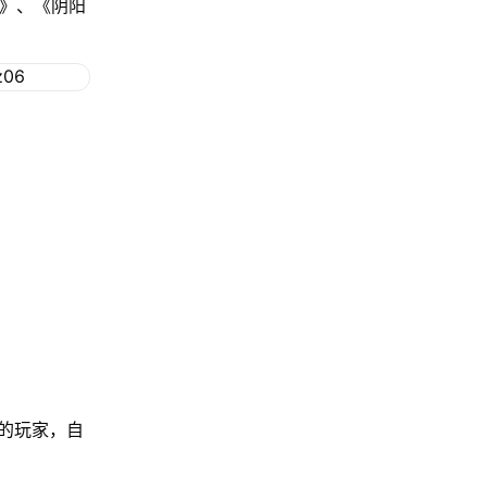
格》、《阴阳
：
的玩家，自
。