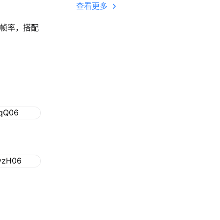
多开 后台挂机 按键
查看更多
设置教程
高帧率，搭配