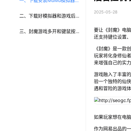
一、下载安装MuMu模拟器和
2025-05-28
《封魔》
二、下载好模拟器和游戏后
要让《封魔》电脑
再参考以下步骤进行设置：
三、封魔游戏多开和键鼠按
还支持键位设置
键等功能设置
《封魔》是一款
玩家将化身修仙
来增强自己的实
游戏融入了丰富
验一个独特的仙
遇和冒险的游戏
如果玩家想在电脑
作为网易出品的一