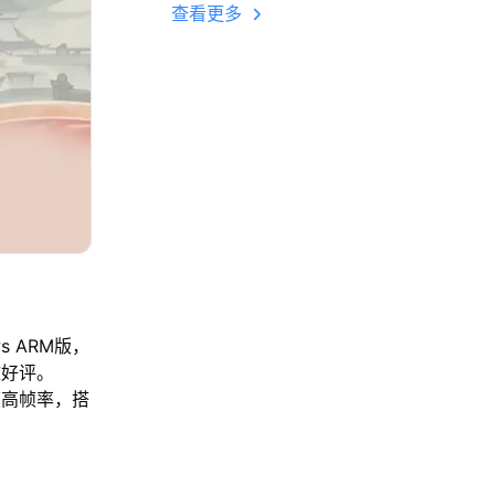
多开 后台挂机 按键
查看更多
设置教程
s ARM版，
致好评。
帧高帧率，搭