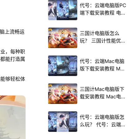
代号：云端电脑版PC
端下载安装教程 电脑
版怎么玩代号：云端
攻略
电脑上流畅运
三国计电脑版怎么
玩？ 三国计性能优化
240高帧 游戏多开
职业，每种职
后台挂机 按键设置教
家都能打造属
代号：云端Mac电脑
程
版下载安装教程 Mac
电脑怎么玩代号：云
家能够轻松体
端攻略
三国计Mac电脑版下
载安装教程 Mac电脑
怎么玩三国计攻略
代号：云端电脑版怎
么玩？ 代号：云端性
能优化240高帧 游戏