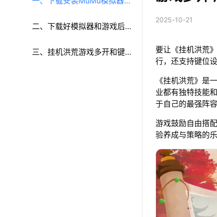
一、下载安装MuMu模拟器和
2025-10-21
《挂机洪荒》
二、下载好模拟器和游戏后
要让《挂机洪荒》
再参考以下步骤进行设置：
三、挂机洪荒游戏多开和键
行，还支持键位
鼠按键等功能设置
《挂机洪荒》是
业都有独特技能
于自己的最强阵
游戏鼓励自由搭
验养成与策略的