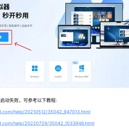
启动失败，可参考以下教程:
63.com/help/20210512/35042_947013.html
63.com/help/20220729/35042_1033946.html