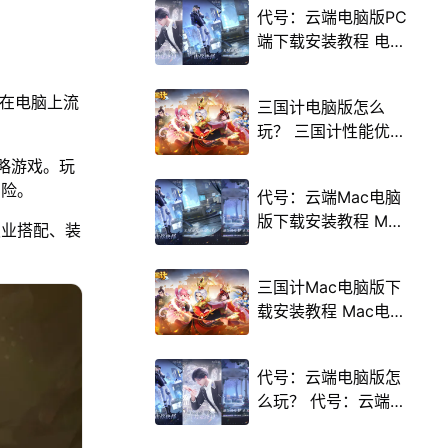
代号：云端电脑版PC
端下载安装教程 电脑
版怎么玩代号：云端
攻略
能在电脑上流
三国计电脑版怎么
玩？ 三国计性能优化
240高帧 游戏多开
策略游戏。玩
后台挂机 按键设置教
冒险。
代号：云端Mac电脑
程
版下载安装教程 Mac
职业搭配、装
电脑怎么玩代号：云
端攻略
三国计Mac电脑版下
载安装教程 Mac电脑
怎么玩三国计攻略
代号：云端电脑版怎
么玩？ 代号：云端性
能优化240高帧 游戏