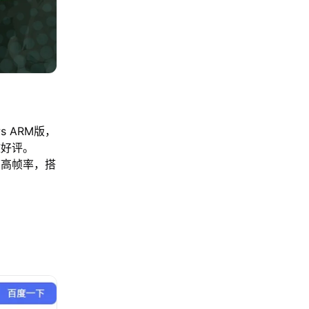
s ARM版，
致好评。
帧高帧率，搭