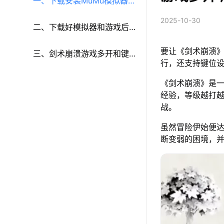
一、下载安装MuMu模拟器和
2025-10-30
《剑术崩溃》
二、下载好模拟器和游戏后
要让《剑术崩溃》
再参考以下步骤进行设置：
三、剑术崩溃游戏多开和键
行，还支持键位
鼠按键等功能设置
《剑术崩溃》是
经验，等级越打
战。
虽然冒险伊始便
断变弱的困境，