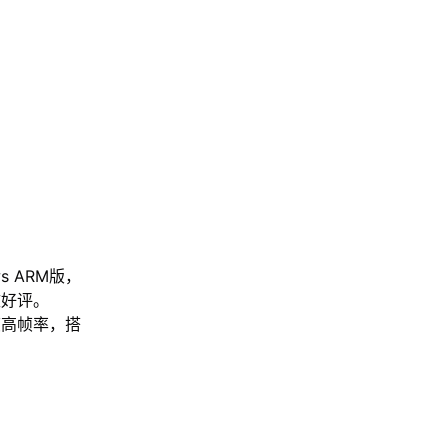
s ARM版，
致好评。
帧高帧率，搭