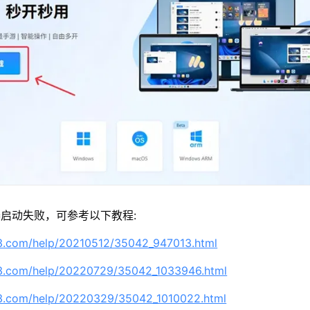
启动失败，可参考以下教程:
63.com/help/20210512/35042_947013.html
63.com/help/20220729/35042_1033946.html
63.com/help/20220329/35042_1010022.html