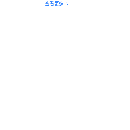
多开 后台挂机 按键
查看更多
设置教程