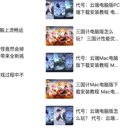
代号：云端电脑版PC
端下载安装教程 电脑
版怎么玩代号：云端
攻略
电脑上流畅运
三国计电脑版怎么
玩？ 三国计性能优化
240高帧 游戏多开
打怪竟然会掉
后台挂机 按键设置教
，带来全新挑
代号：云端Mac电脑
程
版下载安装教程 Mac
电脑怎么玩代号：云
游戏过程中不
端攻略
三国计Mac电脑版下
载安装教程 Mac电脑
怎么玩三国计攻略
代号：云端电脑版怎
么玩？ 代号：云端性
能优化240高帧 游戏