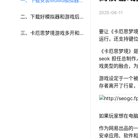
一、下载安装MuMu模拟器和
2025-06-11
《卡厄思梦境》
二、下载好模拟器和游戏后
要让《卡厄思梦境
再参考以下步骤进行设置：
三、卡厄思梦境游戏多开和
运行，还支持键
键鼠按键等功能设置
《卡厄思梦境》是由 
seok 担任总制作
戏类型的融合，
游戏设定于一个
存者离开了行星
如果玩家想在电脑
作为网易出品的一
安卓应用、软件和