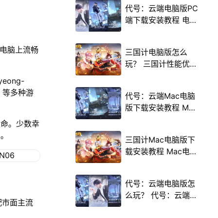
代号：云端电脑版PC
端下载安装教程 电脑
版怎么玩代号：云端
攻略
在电脑上流畅
三国计电脑版怎么
玩？ 三国计性能优化
240高帧 游戏多开
eong-
后台挂机 按键设置教
e 等多种游
代号：云端Mac电脑
程
版下载安装教程 Mac
电脑怎么玩代号：云
生命。少数幸
端攻略
界。
三国计Mac电脑版下
载安装教程 Mac电脑
怎么玩三国计攻略
代号：云端电脑版怎
么玩？ 代号：云端性
配市面主流
能优化240高帧 游戏