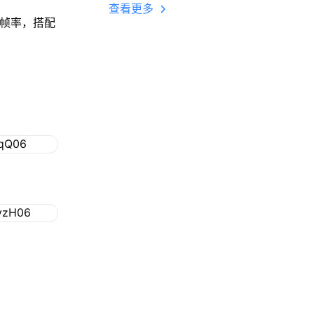
多开 后台挂机 按键
查看更多
设置教程
高帧率，搭配