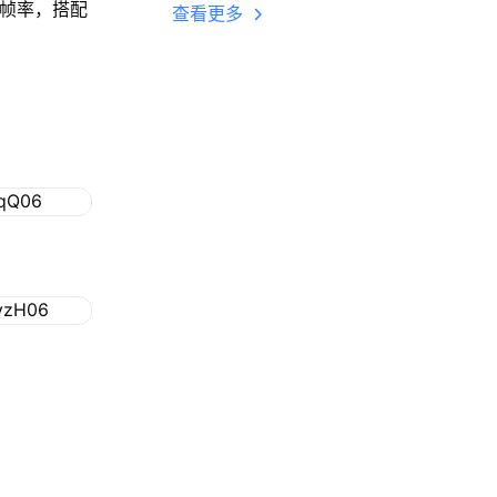
多开 后台挂机 按键
高帧率，搭配
查看更多
设置教程