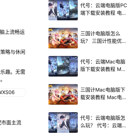
代号：云端电脑版PC
端下载安装教程 电脑
版怎么玩代号：云端
攻略
电脑上流畅运
三国计电脑版怎么
玩？ 三国计性能优化
240高帧 游戏多开
了策略与休闲
后台挂机 按键设置教
代号：云端Mac电脑
程
版下载安装教程 Mac
戏乐趣。无需
电脑怎么玩代号：云
受。
端攻略
三国计Mac电脑版下
载安装教程 Mac电脑
怎么玩三国计攻略
代号：云端电脑版怎
配市面主流
么玩？ 代号：云端性
能优化240高帧 游戏