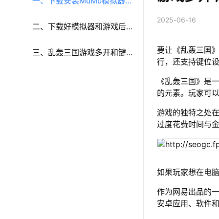
一、下载安装MuMu模拟器和
2025-06-16
《乱轰三国》
二、下载好模拟器和游戏后
要让《乱轰三国》
再参考以下步骤进行设置：
三、乱轰三国游戏多开和键
行，还支持键位
鼠按键等功能设置
《乱轰三国》是
的元素。玩家可
游戏的独特之处
过度花费时间与
如果玩家想在电脑
作为网易出品的一
安卓应用、软件和