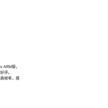
s ARM版，
致好评。
帧高帧率，搭