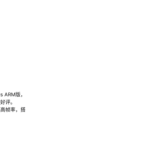
s ARM版，
致好评。
帧高帧率，搭