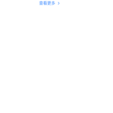
多开 后台挂机 按键
查看更多
设置教程