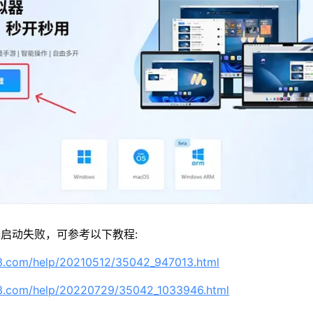
启动失败，可参考以下教程:
63.com/help/20210512/35042_947013.html
63.com/help/20220729/35042_1033946.html