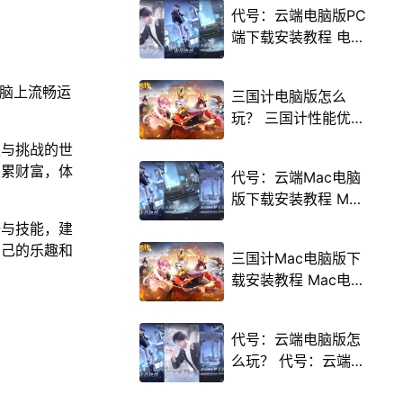
代号：云端电脑版PC
端下载安装教程 电脑
版怎么玩代号：云端
攻略
电脑上流畅运
三国计电脑版怎么
玩？ 三国计性能优化
240高帧 游戏多开
遇与挑战的世
后台挂机 按键设置教
积累财富，体
代号：云端Mac电脑
程
版下载安装教程 Mac
电脑怎么玩代号：云
骑与技能，建
端攻略
自己的乐趣和
三国计Mac电脑版下
载安装教程 Mac电脑
怎么玩三国计攻略
代号：云端电脑版怎
么玩？ 代号：云端性
能优化240高帧 游戏