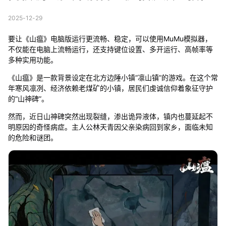
2025-12-29
要让《山瘟》电脑版运行更流畅、稳定，可以使用MuMu模拟器，
不仅能在电脑上流畅运行，还支持键位设置、多开运行、高帧率等
多种实用功能。
《山瘟》是一款背景设定在北方边陲小镇“凛山镇”的游戏。在这个常
年寒风凛冽、经济依赖老煤矿的小镇，居民们虔诚信仰着象征守护
的“山神碑”。
然而，近日山神碑突然出现裂缝，渗出诡异液体，镇内也蔓延起不
明原因的奇怪病症。主人公林天青因父亲染病回到家乡，面临未知
的危险和谜团。