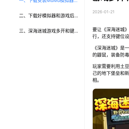
一、下载安装MuMu模拟器和
2026-01-21
《深海迷城》
二、下载好模拟器和游戏后
要让《深海迷城》
再参考以下步骤进行设置：
三、深海迷城游戏多开和键
行，还支持键位
鼠按键等功能设置
《深海迷城》是
的鼹鼠，装备防
玩家需要利用土
己的地下堡垒和
相。