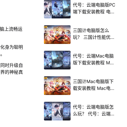
代号：云端电脑版PC
端下载安装教程 电脑
版怎么玩代号：云端
攻略
电脑上流畅运
三国计电脑版怎么
玩？ 三国计性能优化
240高帧 游戏多开
将化身为聪明
后台挂机 按键设置教
件。
代号：云端Mac电脑
程
版下载安装教程 Mac
，同时升级自
电脑怎么玩代号：云
世界的神秘真
端攻略
三国计Mac电脑版下
载安装教程 Mac电脑
怎么玩三国计攻略
代号：云端电脑版怎
么玩？ 代号：云端性
能优化240高帧 游戏