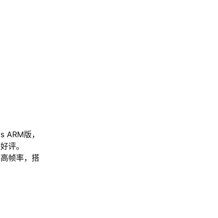
s ARM版，
致好评。
帧高帧率，搭