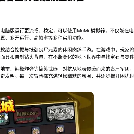
电脑版运行更流畅、稳定，可以使用MuMu模拟器，不仅能在
设置、多开运行、高帧率等多种实用功能。
一款结合挖掘与抵御丧尸元素的休闲肉鸽手游。在游戏中，玩家
毒面具和自制钻头背包，在不断变化的地下世界中寻找宝石与零
豆地雷、辣椒炸弹等搞笑武器，对抗从地表侵袭而来的丧尸军团
新奇发明。每一次冒险都充满轻松幽默的氛围，并逐步揭开困扰