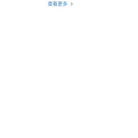
多开 后台挂机 按键
查看更多
设置教程