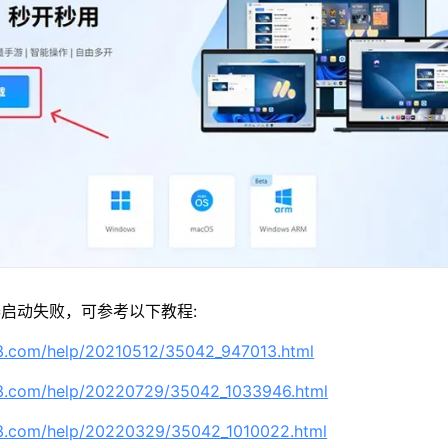
启动失败，可参考以下教程:
63.com/help/20210512/35042_947013.html
63.com/help/20220729/35042_1033946.html
63.com/help/20220329/35042_1010022.html