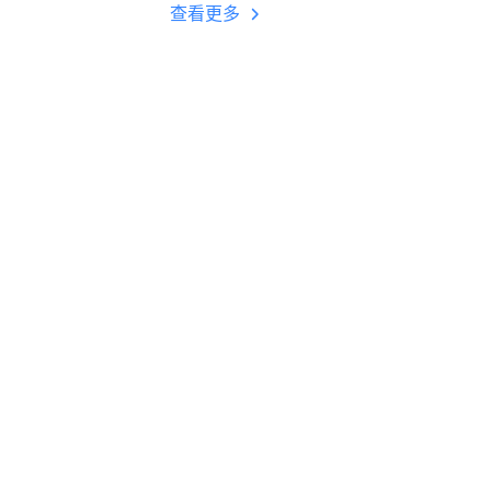
多开 后台挂机 按键
查看更多
设置教程