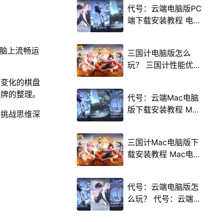
代号：云端电脑版PC
端下载安装教程 电脑
版怎么玩代号：云端
攻略
电脑上流畅运
三国计电脑版怎么
玩？ 三国计性能优化
240高帧 游戏多开
断变化的棋盘
后台挂机 按键设置教
卡牌的整理。
代号：云端Mac电脑
程
版下载安装教程 Mac
是挑战思维深
电脑怎么玩代号：云
端攻略
三国计Mac电脑版下
载安装教程 Mac电脑
怎么玩三国计攻略
代号：云端电脑版怎
么玩？ 代号：云端性
能优化240高帧 游戏