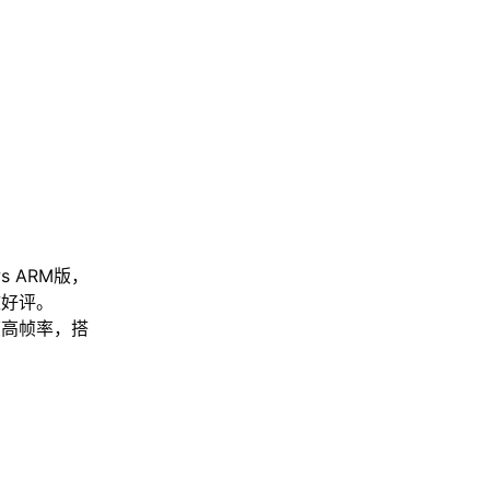
s ARM版，
致好评。
帧高帧率，搭