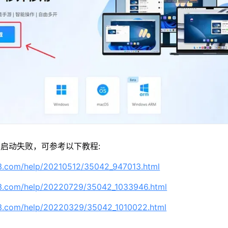
启动失败，可参考以下教程:
63.com/help/20210512/35042_947013.html
63.com/help/20220729/35042_1033946.html
63.com/help/20220329/35042_1010022.html