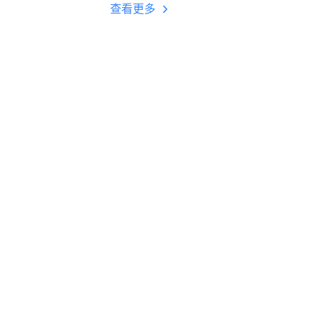
多开 后台挂机 按键
查看更多
设置教程