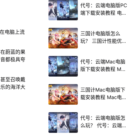
代号：云端电脑版PC
端下载安装教程 电脑
版怎么玩代号：云端
攻略
能在电脑上流
三国计电脑版怎么
玩？ 三国计性能优化
240高帧 游戏多开
舰在蔚蓝的果
后台挂机 按键设置教
声音都极具夸
代号：云端Mac电脑
程
版下载安装教程 Mac
电脑怎么玩代号：云
，甚至召唤戴
端攻略
欢乐的海洋大
三国计Mac电脑版下
载安装教程 Mac电脑
怎么玩三国计攻略
代号：云端电脑版怎
么玩？ 代号：云端性
能优化240高帧 游戏