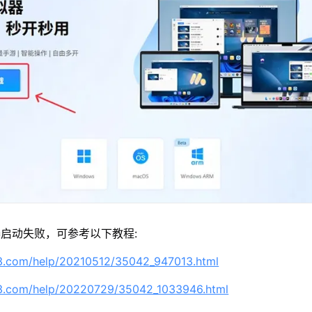
启动失败，可参考以下教程:
63.com/help/20210512/35042_947013.html
63.com/help/20220729/35042_1033946.html