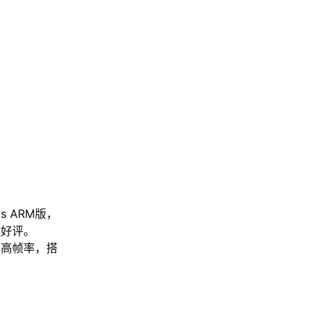
s ARM版，
致好评。
帧高帧率，搭