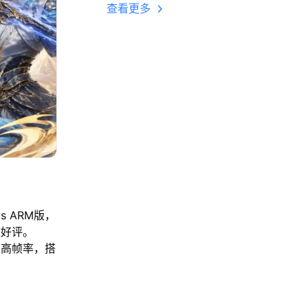
多开 后台挂机 按键
查看更多
设置教程
s ARM版，
致好评。
帧高帧率，搭