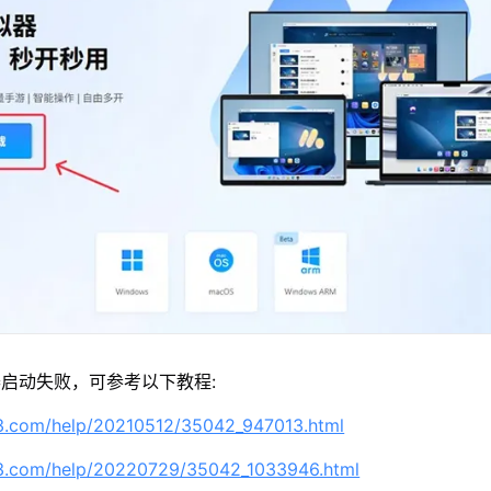
启动失败，可参考以下教程:
63.com/help/20210512/35042_947013.html
63.com/help/20220729/35042_1033946.html