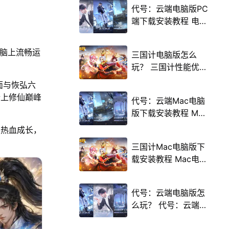
代号：云端电脑版PC
端下载安装教程 电脑
版怎么玩代号：云端
攻略
电脑上流畅运
三国计电脑版怎么
玩？ 三国计性能优化
240高帧 游戏多开
面与恢弘六
后台挂机 按键设置教
踏上修仙巅峰
代号：云端Mac电脑
程
版下载安装教程 Mac
电脑怎么玩代号：云
与热血成长，
端攻略
三国计Mac电脑版下
载安装教程 Mac电脑
怎么玩三国计攻略
代号：云端电脑版怎
么玩？ 代号：云端性
能优化240高帧 游戏