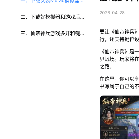
一、下载安装MuMu模拟器和
2026-04-28
《仙帝神兵》
二、下载好模拟器和游戏后
要让《仙帝神兵》
再参考以下步骤进行设置：
三、仙帝神兵游戏多开和键
行，还支持键位
鼠按键等功能设置
《仙帝神兵》是一
界战场。玩家将
之路。
在这里，你可以
书写属于自己的