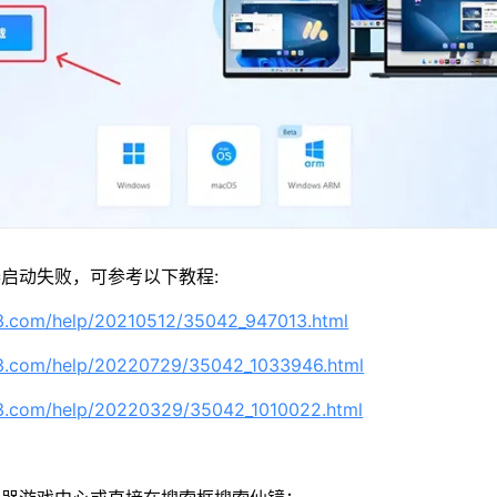
启动失败，可参考以下教程:
63.com/help/20210512/35042_947013.html
63.com/help/20220729/35042_1033946.html
63.com/help/20220329/35042_1010022.html