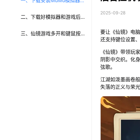
一、下载安装MuMu模拟器和
2025-09-28
《仙镜》
二、下载好模拟器和游戏后
要让《仙镜》电脑
再参考以下步骤进行设置：
三、仙镜游戏多开和键鼠按
还支持键位设置
键等功能设置
《仙镜》带领玩
阴影中交织。化
弦歌。
江湖如泼墨画卷
失落的正义与荣