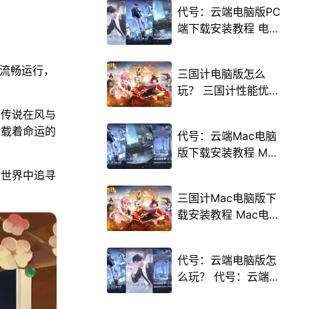
代号：云端电脑版PC
端下载安装教程 电脑
版怎么玩代号：云端
攻略
上流畅运行，
三国计电脑版怎么
玩？ 三国计性能优化
240高帧 游戏多开
与传说在风与
后台挂机 按键设置教
承载着命运的
代号：云端Mac电脑
程
版下载安装教程 Mac
电脑怎么玩代号：云
丽世界中追寻
端攻略
三国计Mac电脑版下
载安装教程 Mac电脑
怎么玩三国计攻略
代号：云端电脑版怎
么玩？ 代号：云端性
能优化240高帧 游戏