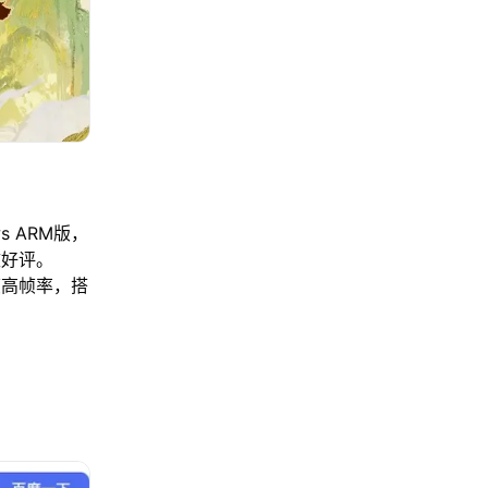
s ARM版，
致好评。
帧高帧率，搭