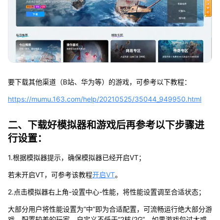
要下载其他渠道（B站、华为等）的游戏，可参考以下教程：
https://mumu.163.com/help/20210525/35044_949950.html
二、下载好模拟器和游戏后再参考以下步骤进
行设置：
1.根据模拟器提示，确保模拟器已经开启VT；
若未开启VT，可参考该教程
开启VT
。
2.点击模拟器右上角-设置中心-性能，将性能设置调至合适状态；
大部分用户将性能设置为“中”即为合适配置，可流畅运行绝大部分游
戏，配置较差的玩家，自定义不低于“2核/2G”，如果游戏包过大或