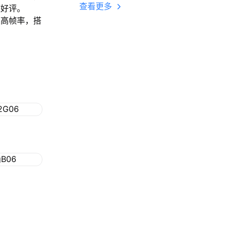
多开 后台挂机 按键
查看更多
致好评。
设置教程
帧高帧率，搭