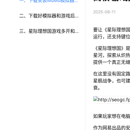
一、下载安装MuMu模拟器和
2025-08-11
《星际理想国》
二、下载好模拟器和游戏后
要让《星际理想国
再参考以下步骤进行设置：
三、星际理想国游戏多开和
运行，还支持键
键鼠按键等功能设置
《星际理想国》
星河，探索从炽
提供一个真正无
在这里没有固定
星舰战争，也可
衰。
如果玩家想在电脑
作为网易出品的安卓