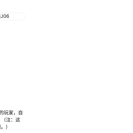
：
的玩家，自
。（注：这
顿。）