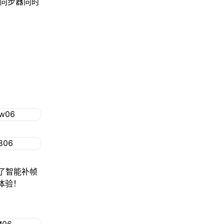
用同步器同时
用了智能补帧
体验！