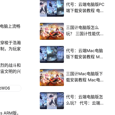
代号：云端电脑版PC
端下载安装教程 电脑
版怎么玩代号：云端
攻略
在电脑上流畅
三国计电脑版怎么
玩？ 三国计性能优化
240高帧 游戏多开
，穿梭于浩瀚
后台挂机 按键设置教
限制，为玩家
代号：云端Mac电脑
程
版下载安装教程 Mac
电脑怎么玩代号：云
激烈的战斗和
端攻略
宇宙文明的兴
三国计Mac电脑版下
载安装教程 Mac电脑
怎么玩三国计攻略
代号：云端电脑版怎
么玩？ 代号：云端性
能优化240高帧 游戏
s ARM版，