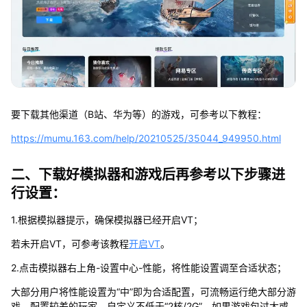
要下载其他渠道（B站、华为等）的游戏，可参考以下教程：
https://mumu.163.com/help/20210525/35044_949950.html
二、下载好模拟器和游戏后再参考以下步骤进
行设置：
1.根据模拟器提示，确保模拟器已经开启VT；
若未开启VT，可参考该教程
开启VT
。
2.点击模拟器右上角-设置中心-性能，将性能设置调至合适状态；
大部分用户将性能设置为“中”即为合适配置，可流畅运行绝大部分游
戏，配置较差的玩家，自定义不低于“2核/2G”，如果游戏包过大或