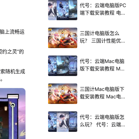
代号：云端电脑版PC
端下载安装教程 电脑
版怎么玩代号：云端
攻略
电脑上流畅运
三国计电脑版怎么
玩？ 三国计性能优化
240高帧 游戏多开
约之灵”的
后台挂机 按键设置教
代号：云端Mac电脑
程
版下载安装教程 Mac
探索随机生成
电脑怎么玩代号：云
验。
端攻略
三国计Mac电脑版下
载安装教程 Mac电脑
怎么玩三国计攻略
代号：云端电脑版怎
么玩？ 代号：云端性
能优化240高帧 游戏