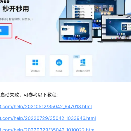
启动失败，可参考以下教程:
63.com/help/20210512/35042_947013.html
63.com/help/20220729/35042_1033946.html
63.com/help/20220329/35042_1010022.html