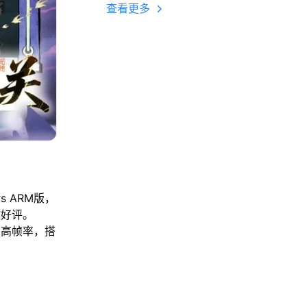
多开 后台挂机 按键
查看更多
设置教程
s ARM版，
致好评。
帧高帧率，搭