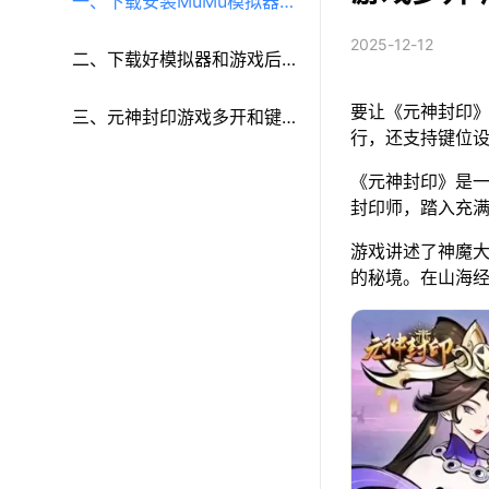
一、下载安装MuMu模拟器和
2025-12-12
《元神封印》
二、下载好模拟器和游戏后
要让《元神封印》
再参考以下步骤进行设置：
三、元神封印游戏多开和键
行，还支持键位
鼠按键等功能设置
《元神封印》是一
封印师，踏入充
游戏讲述了神魔
的秘境。在山海