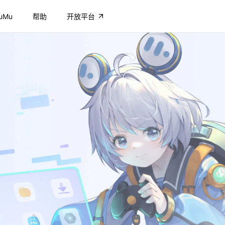
uMu
帮助
开放平台