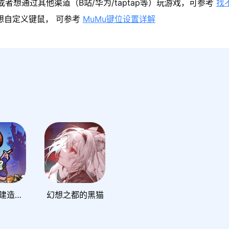
者想通过其他渠道（B站/华为/taptap等）玩游戏，可参考
找
果想自定义键鼠， 可参考
MuMu键位设置详解
地下城邦建造派对
幻想之都的黑猫