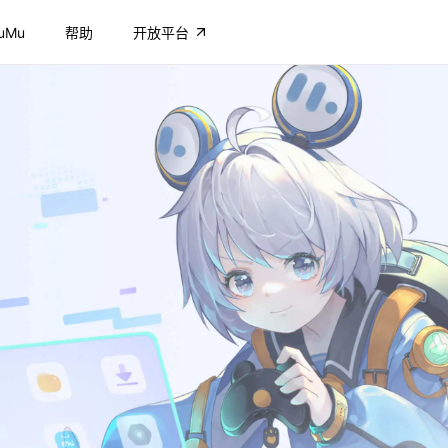
uMu
帮助
开放平台